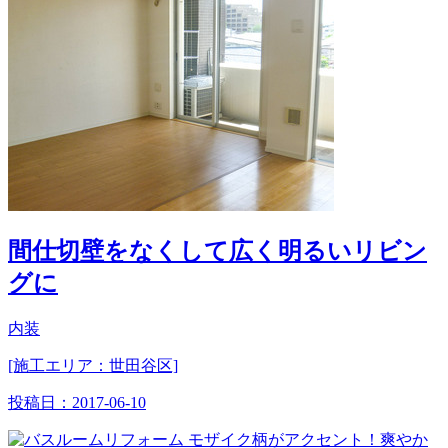
間仕切壁をなくして広く明るいリビン
グに
内装
[施工エリア：世田谷区]
投稿日：
2017-06-10