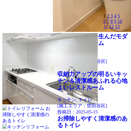
1
2
3
4
5
6
7
8
9
10
11
12
13
空間にゆとりを生んだモダ
ンなレストルーム
トイレ
[施工エリア：世田谷区]
投稿日：
2025-05-15
収納力アップの明るいキッ
チン＆清潔感あふれる心地
よいレストルーム
キッチン, トイレ
[施工エリア：世田谷区]
投稿日：
2025-05-15
お掃除しやすく清潔感のあ
るトイレ