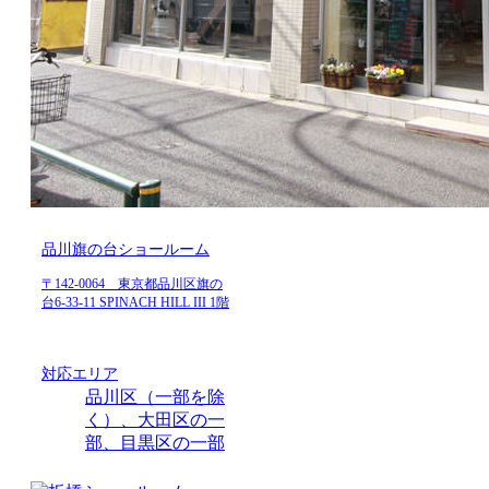
品川旗の台ショールーム
〒142-0064 東京都品川区旗の
台6-33-11 SPINACH HILL III 1階
対応エリア
品川区（一部を除
く）、大田区の一
部、目黒区の一部