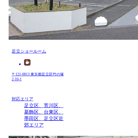
足立ショールーム
〒121-0813 東京都足立区竹の塚
2-10-1
対応エリア
足立区、荒川区、
葛飾区、台東区、
墨田区、足立区近
郊エリア