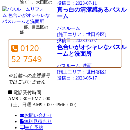
除く）、大田区の
投稿日：
2023-07-11
真っ白の清潔感あるバスル
ーム
一部、目黒区の一
バスルーム
部
[施工エリア：世田谷区]
投稿日：
2023-06-07
0120-
色合いがオシャレなバスル
ームと洗面所
52-7549
バスルーム, 洗面
[施工エリア：世田谷区]
※店舗への直通番号
投稿日：
2023-05-17
ではございません
電話受付時間
AM8：30～PM7：00
（土、日曜 AM9：00～PM6：00）
お問い合わせ
無料見積もり
来店予約