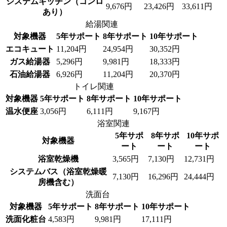
システムキッチン（コンロ
9,676円
23,426円
33,611円
あり）
給湯関連
対象機器
5年サポート
8年サポート
10年サポート
エコキュート
11,204円
24,954円
30,352円
ガス給湯器
5,296円
9,981円
18,333円
石油給湯器
6,926円
11,204円
20,370円
トイレ関連
対象機器
5年サポート
8年サポート
10年サポート
温水便座
3,056円
6,111円
9,167円
浴室関連
5年サポ
8年サポ
10年サポ
対象機器
ート
ート
ート
浴室乾燥機
3,565円
7,130円
12,731円
システムバス（浴室乾燥暖
7,130円
16,296円
24,444円
房機含む）
洗面台
対象機器
5年サポート
8年サポート
10年サポート
洗面化粧台
4,583円
9,981円
17,111円