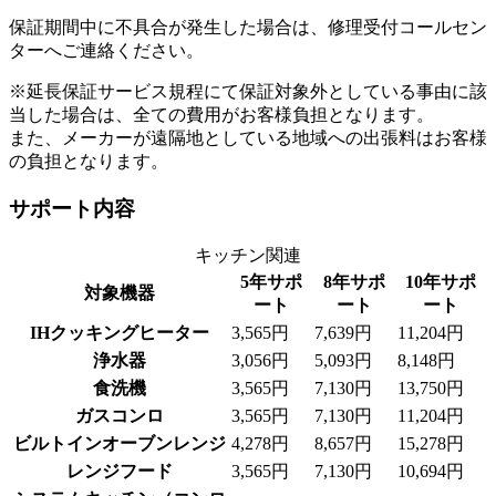
保証期間中に不具合が発生した場合は、修理受付コールセン
ターへご連絡ください。
※延長保証サービス規程にて保証対象外としている事由に該
当した場合は、全ての費用がお客様負担となります。
また、メーカーが遠隔地としている地域への出張料はお客様
の負担となります。
サポート内容
キッチン関連
5年サポ
8年サポ
10年サポ
対象機器
ート
ート
ート
IHクッキングヒーター
3,565円
7,639円
11,204円
浄水器
3,056円
5,093円
8,148円
食洗機
3,565円
7,130円
13,750円
ガスコンロ
3,565円
7,130円
11,204円
ビルトインオーブンレンジ
4,278円
8,657円
15,278円
レンジフード
3,565円
7,130円
10,694円