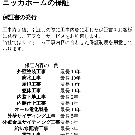
ニッカホームの保証
保証書の発行
工事終了後、引渡しの際に工事内容に応じた保証書をお客様
に発行し、アフターサービスをお約束します。
当社ではリフォーム工事内容に合わせた保証制度を用意して
おります。
保証内容の一例
外壁塗装工事
最長 10年
防水工事
最長 10年
屋根工事
最長 10年
躯体工事
最長 10年
内装下地工事
最長 2年
内装仕上工事
最長 1年
オール電化製品
最長 10年
外壁サイディング工事
最長 5年
外壁金属サイディング工事
最長 5年
給排水配管工事
最長 3年
電気工事
最長 2年