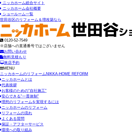
ニッカホーム総合サイト
ニッカホーム会社概要
ショールーム一覧
世田谷区のリフォーム＆増改築なら
0120-52-7549
※店舗への直通番号ではございません
お問い合わせ
無料見積もり
来店予約
MENU
ニッカホームのリフォーム
NIKKA-HOME REFORM
ニッカホームとは
代表挨拶
お客様のための"自社施工"
安心できる"一貫体制"
理想のリフォームを実現するには
ニッカホームのリフォーム
リフォームの流れ
よくある質問
保証・アフターサービス
環境への取り組み