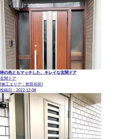
枠の色ともマッチした、キレイな玄関ドア
玄関ドア
[施工エリア：世田谷区]
投稿日：
2022-12-08