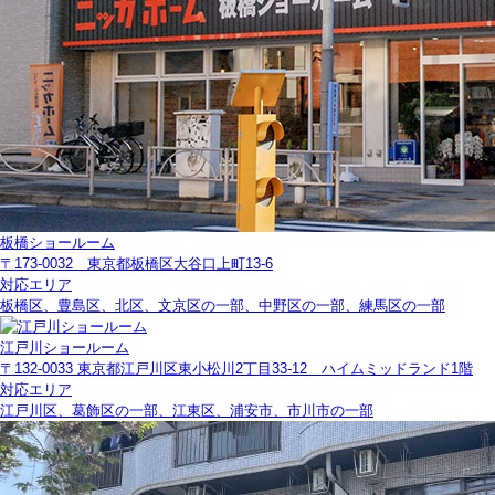
板橋ショールーム
〒173-0032 東京都板橋区大谷口上町13-6
対応エリア
板橋区、豊島区、北区、文京区の一部、中野区の一部、練馬区の一部
江戸川ショールーム
〒132-0033 東京都江戸川区東小松川2丁目33-12 ハイムミッドランド1階
対応エリア
江戸川区、葛飾区の一部、江東区、浦安市、市川市の一部