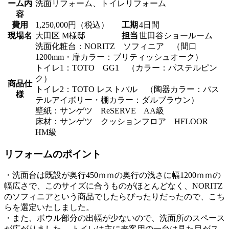
ーム内
洗面リフォーム、トイレリフォーム
容
費用
1,250,000円（税込）
工期
4日間
現場名
大田区 M様邸
担当
世田谷ショールーム
洗面化粧台：NORITZ ソフィニア （間口
1200mm・扉カラー：ブリティッシュオーク）
トイレ1：TOTO GG1 （カラー：パステルピン
ク）
商品仕
トイレ2：TOTO レストパル （陶器カラー：パス
様
テルアイボリー・棚カラー：ダルブラウン）
壁紙：サンゲツ ReSERVE AA級
床材：サンゲツ クッションフロア HFLOOR
HM級
リフォームのポイント
・洗面台は既設が奥行450ｍｍの奥行の浅さに幅1200ｍｍの
幅広さで、このサイズに合うものがほとんどなく、NORITZ
のソフィニアという商品でしたらぴったりだったので、こち
らを選定いたしました。
・また、ボウル部分の出幅が少ないので、洗面所のスペース
が広がりました。 トイレは主に来客用の一台は見た目がス