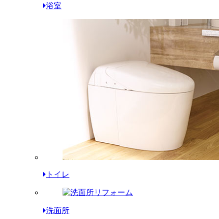
浴室
トイレ
洗面所