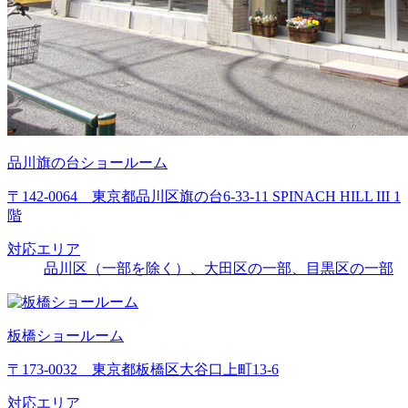
品川旗の台ショールーム
〒142-0064 東京都品川区旗の台6-33-11 SPINACH HILL III 1
階
対応エリア
品川区（一部を除く）、大田区の一部、目黒区の一部
板橋ショールーム
〒173-0032 東京都板橋区大谷口上町13-6
対応エリア