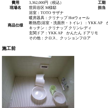
費用
3,362,000円（税込）
工期
現場名
世田谷区 M様邸
担当
浴室：TOTO サザナ
暖房器具：クリナップ Hotウォール
断熱窓(浴室・洗面所・トイレ）：YKK AP 
商品仕様
キッチン：クリナップ クリンレディ
玄関ドア：YKK AP かんたん ドアリモ
その他：クロス、クッションフロア
施工前