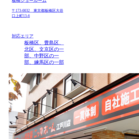
板橋ショールーム
〒173-0032 東京都板橋区大谷
口上町13-6
対応エリア
板橋区、豊島区、
北区、文京区の一
部、中野区の一
部、練馬区の一部