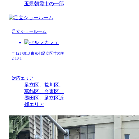
玉県朝霞市の一部
足立ショールーム
〒121-0813 東京都足立区竹の塚
2-10-1
対応エリア
足立区、荒川区、
葛飾区、台東区、
墨田区、足立区近
郊エリア