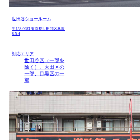
世田谷ショールーム
〒158-0083 東京都世田谷区奥沢
8-5-4
対応エリア
世田谷区（一部を
除く）、大田区の
一部、目黒区の一
部