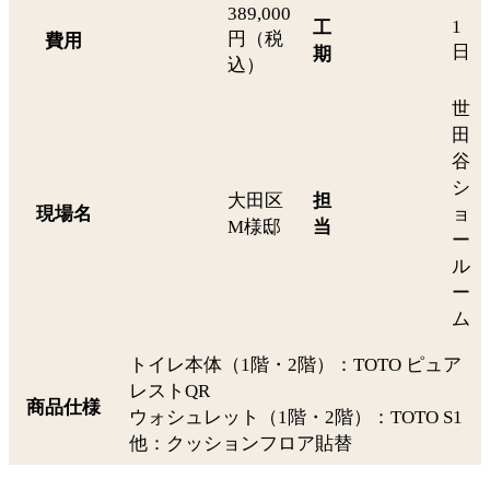
389,000
1
工
円（税
費用
日
期
込）
世
田
谷
シ
大田区
担
現場名
ョ
M様邸
当
ー
ル
ー
ム
トイレ本体（1階・2階）：TOTO ピュア
レストQR
商品仕様
ウォシュレット（1階・2階）：TOTO S1
他：クッションフロア貼替