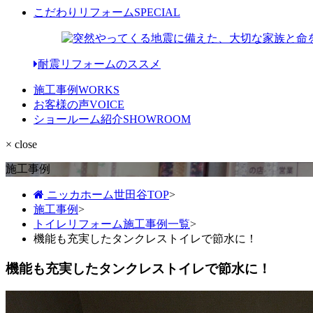
こだわりリフォーム
SPECIAL
耐震リフォームのススメ
施工事例
WORKS
お客様の声
VOICE
ショールーム紹介
SHOWROOM
× close
施工事例
ニッカホーム世田谷TOP
>
施工事例
>
トイレリフォーム施工事例一覧
>
機能も充実したタンクレストイレで節水に！
機能も充実したタンクレストイレで節水に！