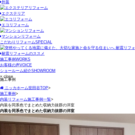
外装
エクステリア
エコリフォーム
マンションリフォーム
こだわりリフォーム
SPECIAL
耐震リフォームのススメ
施工事例
WORKS
お客様の声
VOICE
ショールーム紹介
SHOWROOM
× close
施工事例
ニッカホーム世田谷TOP
>
施工事例
>
内装リフォーム施工事例一覧
>
内装を同系色でまとめた収納力抜群の洋室
内装を同系色でまとめた収納力抜群の洋室