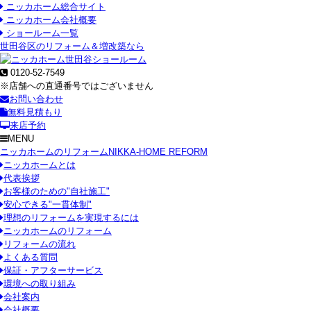
ニッカホーム総合サイト
ニッカホーム会社概要
ショールーム一覧
世田谷区のリフォーム＆増改築なら
0120-52-7549
※店舗への直通番号ではございません
お問い合わせ
無料見積もり
来店予約
MENU
ニッカホームのリフォーム
NIKKA-HOME REFORM
ニッカホームとは
代表挨拶
お客様のための"自社施工"
安心できる"一貫体制"
理想のリフォームを実現するには
ニッカホームのリフォーム
リフォームの流れ
よくある質問
保証・アフターサービス
環境への取り組み
会社案内
会社概要