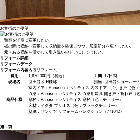
お客様のご要望
・和室を洋室に変更したい。
・板の間は収納へ変更して収納量を確保しつつ、居室部分を広くしたい。
・元々ある収納を活かして引き違いのドアにしてほしい。
リフォーム詳細
リフォームデータ
リフォーム内容
内装リフォーム
費用
1,870,000円（税込）
工期
17日間
現場名
世田谷区 H様邸
担当
世田谷ショールー
室内ドア：Panasonic ベリティス 内装ドア 片引き戸（色
収納：Panasonic ベリティス 収納用建具 開き戸・折れ戸
商品仕様
窓枠：Panasonic ベリティス 窓枠（色：チェリー）
床材：イクタ プリオス（色：ブラックチェリー）
壁紙：サンゲツ リフォームセレクション（771042）
施工前