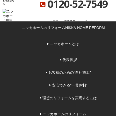
0120-52-7549
＆増改築な
ニッカホーム総合サイト
ニッカホーム会社概要
ショールーム一覧
ら
※店舗への直通番号ではございません
ニッカホームのリフォーム
NIKKA-HOME REFORM
お問い合わせ
無料見積もり
来店予
ニッカホームとは
代表挨拶
お客様のための"自社施工"
安心できる"一貫体制"
理想のリフォームを実現するには
ニッカホームのリフォーム