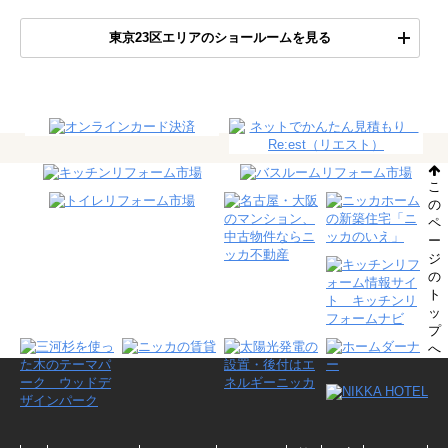
東京23区エリアのショールームを見る
こ
の
ペ
ー
ジ
の
ト
ッ
プ
へ