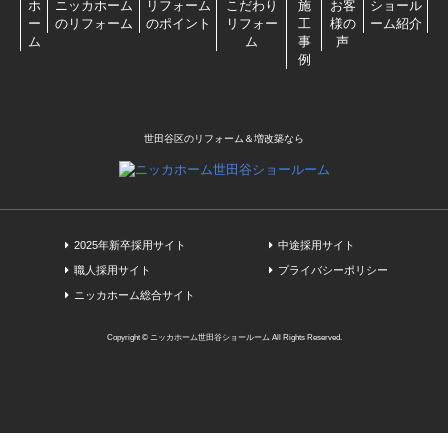
ホ
ニッカホーム
リフォーム
こだわり
施
お客
ショール
ー
のリフォーム
のポイント
リフォー
工
様の
ーム紹介
ム
ム
事
声
例
世田谷区のリフォーム＆増改築なら
2025年新卒採用サイト
中途採用サイト
職人採用サイト
プライバシーポリシー
ニッカホーム総合サイト
Copyright © ニッカホーム世田谷ショールーム All Rights Reserved.