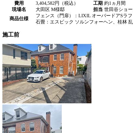
費用
3,404,582円（税込）
工期
約1ヵ月間
現場名
大田区 M様邸
担当
世田谷ショー
フェンス（門扉）：LIXIL オーバードアSラ
商品仕様
石畳：エスビック ソルンフォーヘン、桂林 
施工前