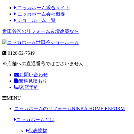
ニッカホーム総合サイト
ニッカホーム会社概要
ショールーム一覧
世田谷区のリフォーム＆増改築なら
0120-52-7549
※店舗への直通番号ではございません
お問い合わせ
無料見積もり
来店予約
MENU
ニッカホームのリフォーム
NIKKA-HOME REFORM
ニッカホームとは
代表挨拶