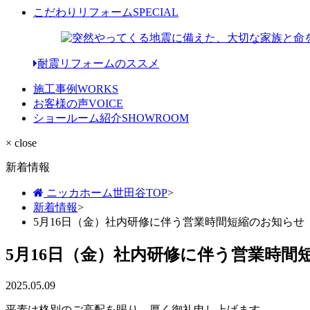
こだわりリフォーム
SPECIAL
耐震リフォームのススメ
施工事例
WORKS
お客様の声
VOICE
ショールーム紹介
SHOWROOM
× close
新着情報
ニッカホーム世田谷TOP
>
新着情報
>
5月16日（金）社内研修に伴う営業時間短縮のお知らせ
5月16日（金）社内研修に伴う営業時間
2025.05.09
平素は格別のご高配を賜り、厚く御礼申し上げます。