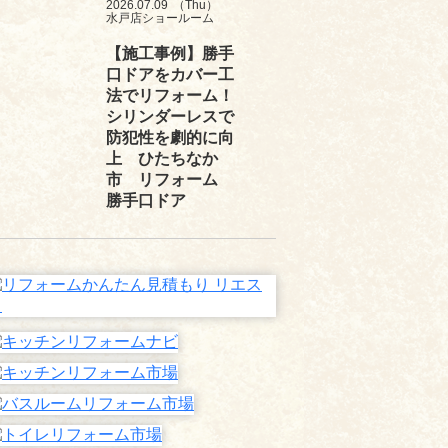
2026.07.09
（Thu）
水戸店ショールーム
【施工事例】勝手
口ドアをカバー工
法でリフォーム！
シリンダーレスで
防犯性を劇的に向
上 ひたちなか
市 リフォーム
勝手口ドア