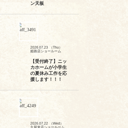
ン天板
2026.07.23
（Thu）
姫路店ショールーム
【受付終了】ニッ
カホームが小学生
の夏休み工作を応
援します！！！
2026.07.22
（Wed）
久留米店ショールーム