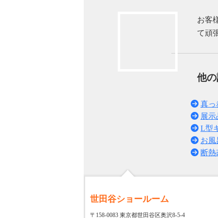
お客
て頑
他
真っ
展示
L型
お風
断熱
世田谷ショールーム
〒158-0083 東京都世田谷区奥沢8-5-4