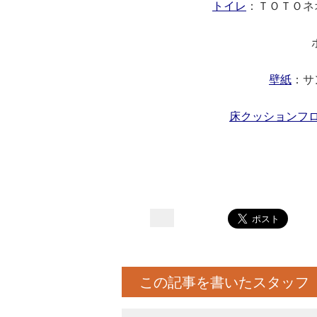
トイレ
：ＴＯＴＯネ
ホワイ
壁紙
：サ
床クッションフ
この記事を書いたスタッフ