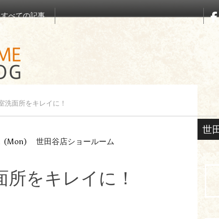
すべての記事
室洗面所をキレイに！
世
1
(Mon)
世田谷店ショールーム
面所をキレイに！