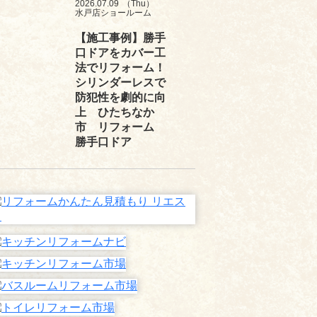
2026.07.09
（Thu）
水戸店ショールーム
【施工事例】勝手
口ドアをカバー工
法でリフォーム！
シリンダーレスで
防犯性を劇的に向
上 ひたちなか
市 リフォーム
勝手口ドア