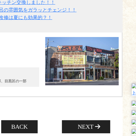
キッチン交換しました！！
呂の雰囲気をガラッとチェンジ！！
改修は夏にも効果的？！
部、目黒区の一部
BACK
NEXT