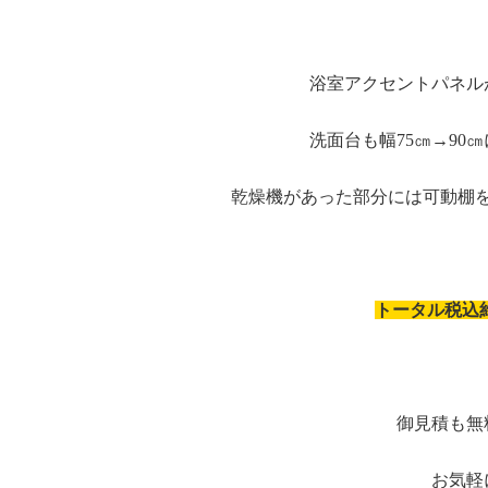
浴室アクセントパネル
洗面台も幅75㎝→90
乾燥機があった部分には可動棚
トータル税込約
御見積も無
お気軽