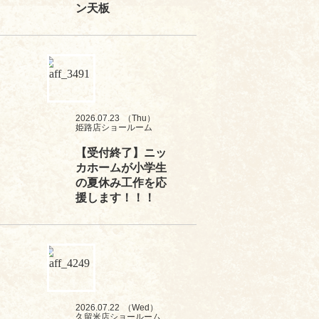
ン天板
2026.07.23
（Thu）
姫路店ショールーム
【受付終了】ニッ
カホームが小学生
の夏休み工作を応
援します！！！
2026.07.22
（Wed）
久留米店ショールーム